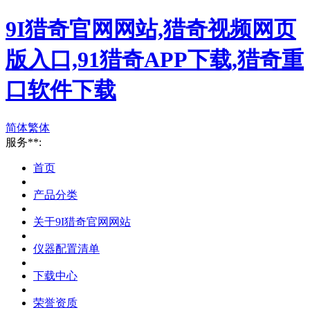
9I猎奇官网网站,猎奇视频网页
版入口,91猎奇APP下载,猎奇重
口软件下载
简体
繁体
服务**:
首页
产品分类
关于9I猎奇官网网站
仪器配置清单
下载中心
荣誉资质