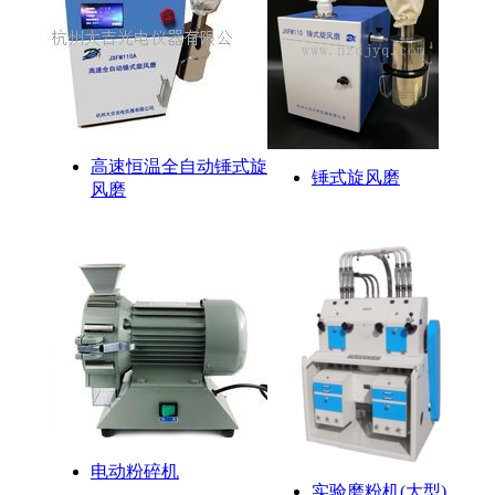
高速恒温全自动锤式旋
锤式旋风磨
风磨
电动粉碎机
实验磨粉机(大型)