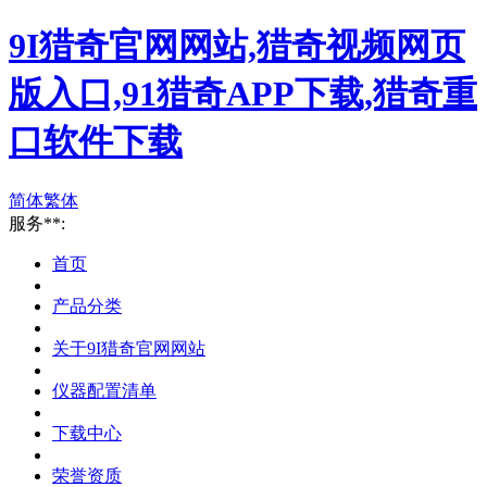
9I猎奇官网网站,猎奇视频网页
版入口,91猎奇APP下载,猎奇重
口软件下载
简体
繁体
服务**:
首页
产品分类
关于9I猎奇官网网站
仪器配置清单
下载中心
荣誉资质