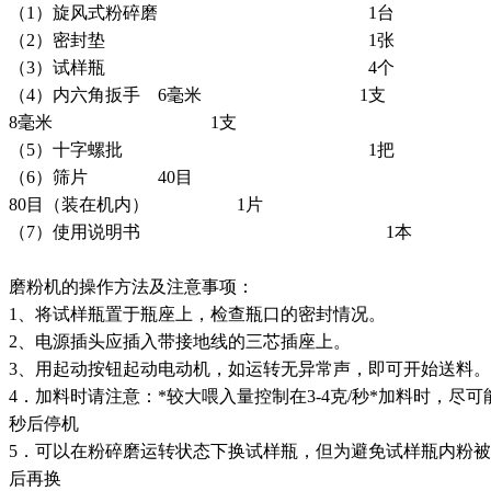
（1）旋风式粉碎磨 1台
（2）密封垫 1张
（3）试样瓶 4个
（4）内六角扳手 6毫米 1支
8毫米 1支
（5）十字螺批 1把
（6）筛片 40目
80目（装在机内） 1片
（7）使用说明书 1本
磨粉机的操作方法及注意事项：
1、将试样瓶置于瓶座上，检查瓶口的密封情况。
2、电源插头应插入带接地线的三芯插座上。
3、用起动按钮起动电动机，如运转无异常声，即可开始送料。
4．加料时请注意：*较大喂入量控制在3-4克/秒*加料时，尽
秒后停机
5．可以在粉碎磨运转状态下换试样瓶，但为避免试样瓶内粉被
后再换