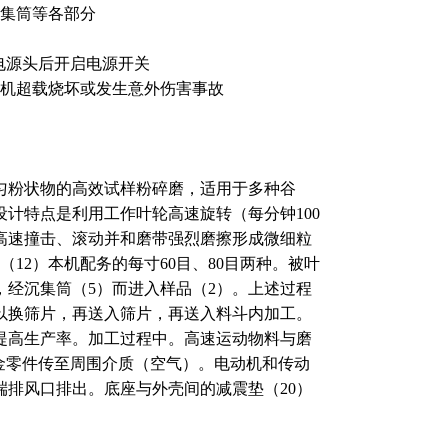
或沉集筒等各部分
n插电源头后开启电源开关
电动机超载烧坏或发生意外伤害事故
物的高效试样粉碎磨，适用于多种谷
的粉碎。设计特点是利用工作叶轮高速旋转（每分钟100
速撞击、滚动并和磨带强烈磨擦形成微细粒
2）本机配务的每寸60目、80目两种。被叶
，经沉集筒（5）而进入样品（2）。上述过程
换筛片，再送入筛片，再送入料斗内加工。
高生产率。加工过程中。高速运动物料与磨
金零件传至周围介质（空气）。电动机和传动
风口排出。底座与外壳间的减震垫（20）