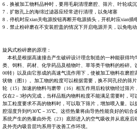
6．换被加工物料品种时，要用毛刷清理磨腔、筛片、叶轮
7．扩散孔上的海绵过滤器应经常进行清理，以免堵塞
8．停机时应xian关电源按钮再断开电源插头，开机时应xia
9．禁止粉碎磨在不安装腔盖的情况下开启电源开关，以免
旋风式粉碎磨的原理：
本机是根据高速撞击产生破碎设计理念制造的一种能获得均匀粉状
类、饲料、药材、化学药品及植物叶、草等类干物料
00转）以及由它形成的高速气流作用下，使被加工物料在磨腔高
状物（图1）。加工物的粒度可以根据需要，换不同孔径的筛片（1
轮（15）加速的物料与磨带（16）相互作用后粒状物经过筛片
仅在2－3秒内完成，当样品瓶内物料粒度不能满足需要时，可以
加工粒度要求不高的物料时，可以取下筛片，增加喂入量。以提
腔湿度升到约30℃－35℃。这些热量将由导热性能良好的铝合
系统产生的热量由外壳（23）底部进入的空气吸收并从底座后端排
及外壳内吸音层均系用于改善工作环境。