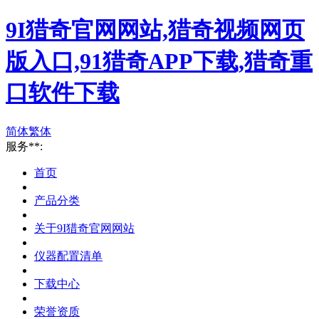
9I猎奇官网网站,猎奇视频网页
版入口,91猎奇APP下载,猎奇重
口软件下载
简体
繁体
服务**:
首页
产品分类
关于9I猎奇官网网站
仪器配置清单
下载中心
荣誉资质