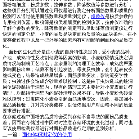
面粉粗细度，粉质参数，拉伸参数，降落数值等参数进行分析，
这些项目分别可以通过使用仪器进行测定分析面筋数量和质量的
检测可以通过使用面筋数量和质量测定仪，
粉质仪
是粉质参数的
专用检测仪器，验粉筛是粉类粗细度的检测仪器，拉伸仪准确的
了解个参数的变化，降落数值的测定可以借助降落值测定仪进行
快速的测定分析、小麦的品质是决定面粉质量的xian决条件。在小
麦存储过程中以及一些外界的因素均有可能影响到面粉的品质变
化。
面粉的生化成分是由小麦的自身特性决定的，受小麦的品种、
产地、成熟特性及收割储藏等因素的影响。小麦软硬情况决定调
质情况与制粉工艺特点；含杂量制约清理工艺效率；成熟度严重
影响面粉出率；储藏不善引起发热、霉变及虫蚀，会引起表皮变
脆或变色，结果造成麸星增多，面筋质量变次，影响流变学性
质；虫蚀过多会造成含砂量难以控制，这是由于虫蚀造成的蛀洞
易使泥砂黏结于洞壁内，现有的清理工艺主要针对小麦表面进行
清理，对黏结于洞壁内的泥砂清理效果不好，导致小麦粉含砂量
难以控制；过度陈化小麦会引起面筋质地变次。因此，要加强小
麦品质检验，并对其分类储存，以便依据用户对面粉不同的质量
要求进行搭配。
在存储过程中面粉的品质将会受到存储不当导致的面粉品质变
差，因而在存储过程中因时时注意存储环境的变化过程，同时也
应该使用检测仪器进行对面粉品质进行定期的监测分析。
上一篇：
面包体积测定仪的使用