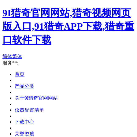
9I猎奇官网网站,猎奇视频网页
版入口,91猎奇APP下载,猎奇重
口软件下载
简体
繁体
服务**:
首页
产品分类
关于9I猎奇官网网站
仪器配置清单
下载中心
荣誉资质