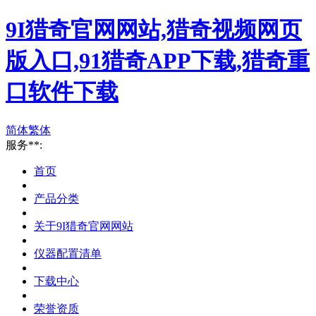
9I猎奇官网网站,猎奇视频网页
版入口,91猎奇APP下载,猎奇重
口软件下载
简体
繁体
服务**:
首页
产品分类
关于9I猎奇官网网站
仪器配置清单
下载中心
荣誉资质