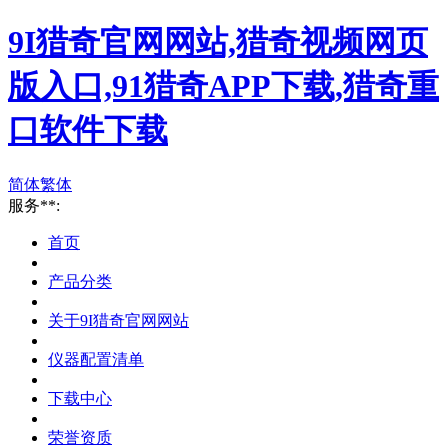
9I猎奇官网网站,猎奇视频网页
版入口,91猎奇APP下载,猎奇重
口软件下载
简体
繁体
服务**:
首页
产品分类
关于9I猎奇官网网站
仪器配置清单
下载中心
荣誉资质