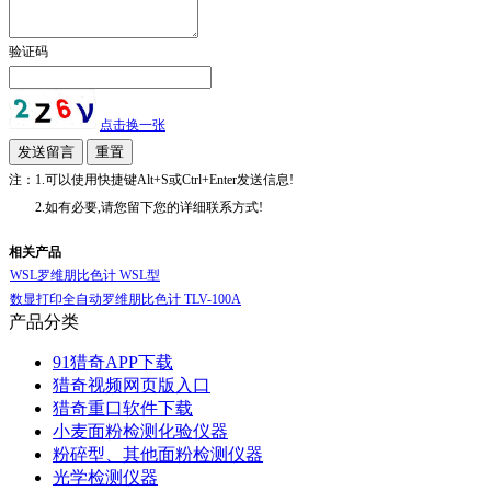
验证码
点击换一张
注：1.可以使用快捷键Alt+S或Ctrl+Enter发送信息!
2.如有必要,请您留下您的详细联系方式!
相关产品
WSL罗维朋比色计 WSL型
数显打印全自动罗维朋比色计 TLV-100A
产品分类
91猎奇APP下载
猎奇视频网页版入口
猎奇重口软件下载
小麦面粉检测化验仪器
粉碎型、其他面粉检测仪器
光学检测仪器