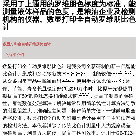
采用了上通用的罗维朋色标度为标准，能
测量液体样品的色度，是粮油企业及检测
机构的仪器。数显打印全自动罗维朋比色
计
数显打印全自动罗维朋比色计
的详细介绍
数显打印全自动罗维朋比色计是我公司全新研制的新一代智能
比色计。
集成和多项较新技术
，
性能较佳
，
从众多同类产品中脱颖而出
。
使用半导体光源
：
环
保、节能、寿命长且稳定好
(
可达
10
万小时，比原来光源使用
期提高了
50
倍
,
免除您换和维修烦恼
)
，
提高了测量的准确
性
。智能数值处理算法：解决通常采用简单线性计算方法导致
的测量偏差大，准确性差问题。操作简单方便：一键微电脑全
数字校准，
数显打印全自动罗维朋比色计
采用了自主知识产权
的检测方法。本仪器消除了传统比色计测量中人为观察误差，
准确度高，测量方法简便，提高了检测效率。
适用于GB/T224