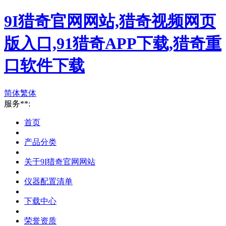
9I猎奇官网网站,猎奇视频网页
版入口,91猎奇APP下载,猎奇重
口软件下载
简体
繁体
服务**:
首页
产品分类
关于9I猎奇官网网站
仪器配置清单
下载中心
荣誉资质