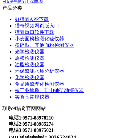
可见分光光度计 7230G型
产品分类
91猎奇APP下载
猎奇视频网页版入口
猎奇重口软件下载
小麦面粉检测化验仪器
粉碎型、其他面粉检测仪器
光学检测仪器
原粮检测仪器
油脂检测仪器
环保监测水质分析仪器
化学检测仪器
食品质监理化检测仪器
核工业地质、矿山铀矿勘探仪器
实验室常规仪器
联系9I猎奇官网网站
电话1
:
0571-88978210
电话2
:
0571-88985274
电话3
:
0571-88975021
3036524024
QQ1：