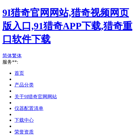
9I猎奇官网网站,猎奇视频网页
版入口,91猎奇APP下载,猎奇重
口软件下载
简体
繁体
服务**:
首页
产品分类
关于9I猎奇官网网站
仪器配置清单
下载中心
荣誉资质