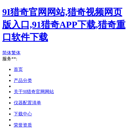
9I猎奇官网网站,猎奇视频网页
版入口,91猎奇APP下载,猎奇重
口软件下载
简体
繁体
服务**:
首页
产品分类
关于9I猎奇官网网站
仪器配置清单
下载中心
荣誉资质