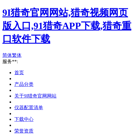
9I猎奇官网网站,猎奇视频网页
版入口,91猎奇APP下载,猎奇重
口软件下载
简体
繁体
服务**:
首页
产品分类
关于9I猎奇官网网站
仪器配置清单
下载中心
荣誉资质