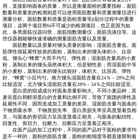
用，直接影响面条的质量，所以是衡量面粉的重要指标，面筋
数量和质量发的检测则是可以使用面筋数量和质量测量仪进行
测量分析。面筋数量和质量是面粉质量等ji划分过程中的重要
项目，这两个项目势bi不可减少的检测项目，也正是因为如
此，各类面筋仪器问世，面筋指数测量仪，面筋洗涤仪等。这
些仪器都能够快速准确的测量面筋含量以及质量。
面筋数量以及质量对馒头质量的影响：湿面筋含量低、面
筋弹性很延展性较差的面粉，蒸制出来的馒头体积小、比容
低、馒头心“蜂窝”大而不均匀、弹性差；湿面筋含量高的小麦
粉，蒸制出来的馒头虽然体积大，但是韧性差；而湿面筋中等
的小麦粉，蒸制出来的馒头比较好，体积大、比容高、弹性
好、“蜂窝”小且均匀。南方馒头湿面筋含量在24％－28%之间
比较适宜，北方馒头湿面筋含量在28%－34％之间比较适宜。
蛋白质的组成成分对面条质量影响大。不同小麦品种，其
麦谷蛋白和醇溶蛋白的含量和比例不同，导致了面团的弹性及
延展性不同．因而造成加工质量的差异。湿面筋含量与面条的
干物质吸水率、干物质损失率、蛋白质损失率呈高度显着负相
关，与面条的剪切应力呈高度显着正相关，与面条的黏结性、
回复性、剪切力、拉断力、拉断应力呈显着正相关。
在面产品的加工过程中，不同的面产品对于面粉的要求均
是不一样的，面粉的面筋含量，面粉的粗细度等都直接限制着