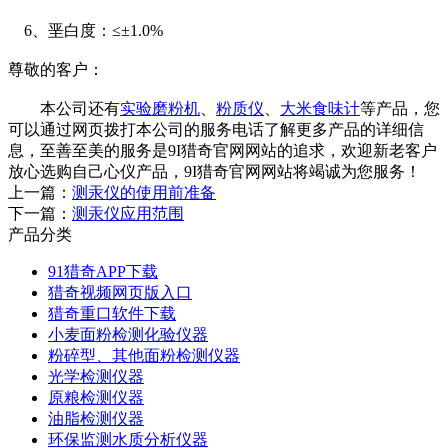
6、垩白度：≤±1.0%
尊敬的客户：
本公司还有
实验磨粉机
、
粉质仪
、
大米食味计
等产品，您
可以通过网页拨打本公司的服务电话了解更多产品的详细信
息，至善至美的服务是9I猎奇官网网站的追求，欢迎新老客户
放心选购自己心仪产品，9I猎奇官网网站将竭诚为您服务！
上一篇：
测汞仪的使用前准备
下一篇：
测汞仪应用范围
产品分类
91猎奇APP下载
猎奇视频网页版入口
猎奇重口软件下载
小麦面粉检测化验仪器
粉碎型、其他面粉检测仪器
光学检测仪器
原粮检测仪器
油脂检测仪器
环保监测水质分析仪器