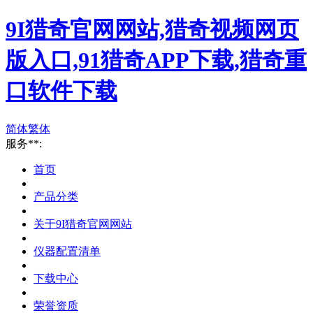
9I猎奇官网网站,猎奇视频网页
版入口,91猎奇APP下载,猎奇重
口软件下载
简体
繁体
服务**:
首页
产品分类
关于9I猎奇官网网站
仪器配置清单
下载中心
荣誉资质